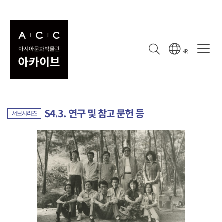
컬렉션
수집 기록
컬렉션
KR
박조열의 극작 원고와 공연 기록
S4. 개인 기록
컬렉션
시리즈
S4.3. 연구 및 참고 문헌 등
서브시리즈