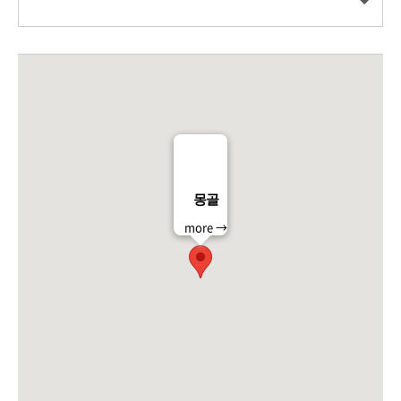
몽골
more →