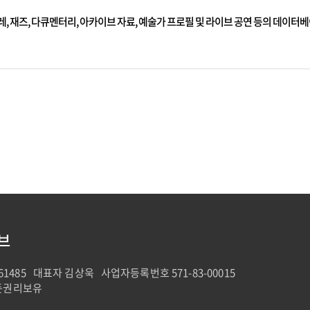
, 발레, 재즈, 다큐멘터리, 아카이브 자료, 예술가 프로필 및 라이브 공연 등의 데이터
브
61485
대표자 김상욱
사업자등록번호 571-83-00015
모든권리보유