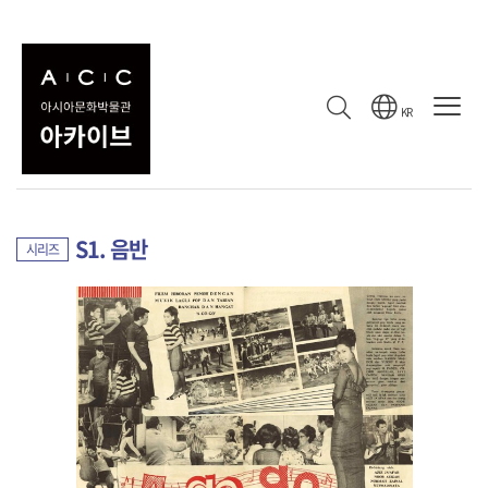
컬렉션
수집 기록
컬렉션
KR
1960-1970년대 말레이시아 대중음악 자료
컬렉션
S1. 음반
시리즈