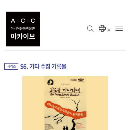
컬렉션
수집 기록
컬렉션
KR
소극장 산울림의 1970-2010년대 공연 기록
컬렉션
S6. 기타 수집 기록물
시리즈