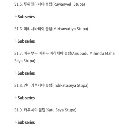
S1.5. 루완웰리세야 불탑(Ruwanweli Stupa)
└
Sub series
S1.6. 미리사바티야 불탑(Mirisawatiya Stupa)
└
Sub series
S1.7. 아누부두 미힌두 마하세야 불탑(Anubudu Mihindu Maha
Seya Stupa)
└
Sub series
S1.8. 인디카투세야 불탑(Indikatuseya Stupa)
└
Sub series
S1.9. 카투세야 불탑(Katu Seya Stupa)
└
Sub series