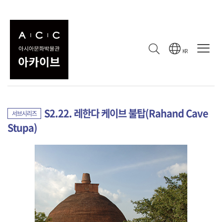
컬렉션
수집 기록
컬렉션
KR
아시아의 탑
미얀마의 불탑
컬렉션
시리즈
S2.22. 레한다 케이브 불탑(Rahand Cave
서브시리즈
Stupa)