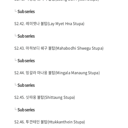
└
Sub series
S2.42. 레미엣나 불탑(Lay Myet Hna Stupa)
└
Sub series
S2.43. 마하보디 쉐구 불탑(Mahabodhi Shwegu Stupa)
└
Sub series
S2.44. 밍갈라 마나웅 불탑(Mingala Manaung Stupa)
└
Sub series
S2.45. 싯따웅 불탑(Shittaung Stupa)
└
Sub series
S2.46. 투깐테인 불탑(Htukkanthein Stupa)