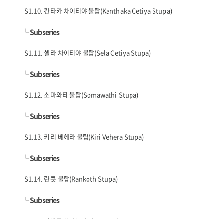
S1.10. 칸타카 차이티야 불탑(Kanthaka Cetiya Stupa)
└
Sub series
S1.11. 셀라 차이티야 불탑(Sela Cetiya Stupa)
└
Sub series
S1.12. 소마와티 불탑(Somawathi Stupa)
└
Sub series
S1.13. 키리 베헤라 불탑(Kiri Vehera Stupa)
└
Sub series
S1.14. 란콧 불탑(Rankoth Stupa)
└
Sub series