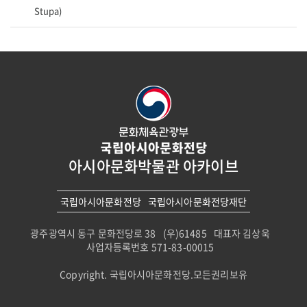
Stupa)
아시아문화박물관 아카이브
국립아시아문화전당
국립아시아문화전당재단
광주광역시 동구 문화전당로 38
(우)61485
대표자 김상욱
사업자등록번호 571-83-00015
Copyright. 국립아시아문화전당.모든권리보유