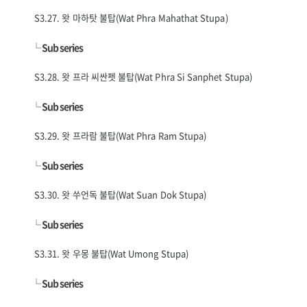
S3.27. 왓 마하탓 불탑(Wat Phra Mahathat Stupa)
└
Sub series
S3.28. 왓 프라 씨싼펫 불탑(Wat Phra Si Sanphet Stupa)
└
Sub series
S3.29. 왓 프라람 불탑(Wat Phra Ram Stupa)
└
Sub series
S3.30. 왓 쑤언독 불탑(Wat Suan Dok Stupa)
└
Sub series
S3.31. 왓 우몽 불탑(Wat Umong Stupa)
└
Sub series