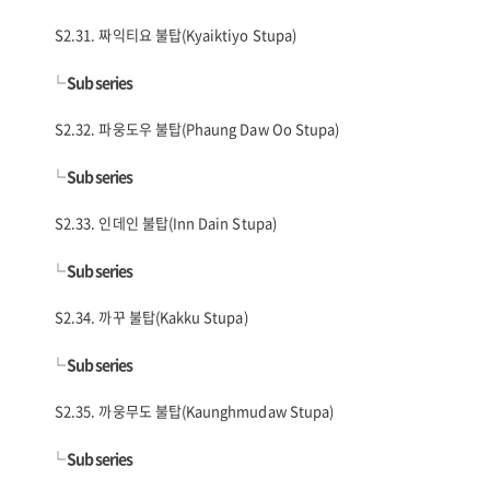
S2.31. 짜익티요 불탑(Kyaiktiyo Stupa)
└
Sub series
S2.32. 파웅도우 불탑(Phaung Daw Oo Stupa)
└
Sub series
S2.33. 인데인 불탑(Inn Dain Stupa)
└
Sub series
S2.34. 까꾸 불탑(Kakku Stupa)
└
Sub series
S2.35. 까웅무도 불탑(Kaunghmudaw Stupa)
└
Sub series