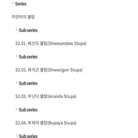
└
Series
미얀마의 불탑
└
Sub series
S2.01. 쉐산도 불탑(Shwesandaw Stupa)
└
Sub series
S2.02. 쉐지곤 불탑(Shwezigon Stupa)
└
Sub series
S2.03. 아난다 불탑(Ananda Stupa)
└
Sub series
S2.04. 부파야 불탑(Bupaya Stupa)
└
Sub series