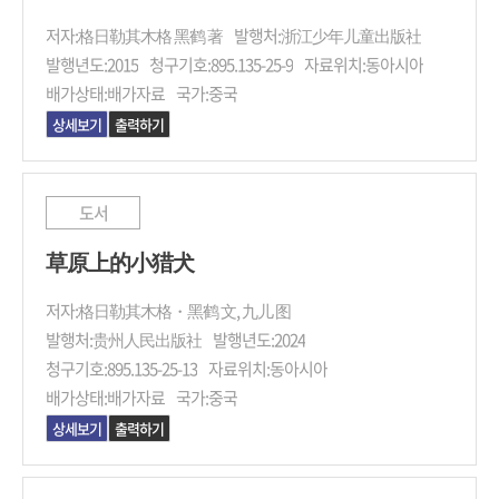
저자:
格日勒其木格 黑鹤 著
발행처:
浙江少年儿童出版社
발행년도:
2015
청구기호:
895.135-25-9
자료위치:
동아시아
배가상태:
배가자료
국가:
중국
상세보기
출력하기
도서
草原上的小猎犬
저자:
格日勒其木格・黑鹤 文, 九儿 图
발행처:
贵州人民出版社
발행년도:
2024
청구기호:
895.135-25-13
자료위치:
동아시아
배가상태:
배가자료
국가:
중국
상세보기
출력하기