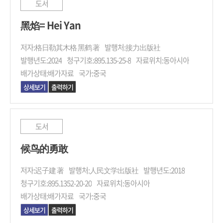
도서
黑焰= Hei Yan
저자:
格日勒其木格 黑鹤 著
발행처:
接力出版社
발행년도:
2024
청구기호:
895.135-25-8
자료위치:
동아시아
배가상태:
배가자료
국가:
중국
상세보기
출력하기
도서
候鸟的勇敢
저자:
迟子建 著
발행처:
人民文学出版社
발행년도:
2018
청구기호:
895.1352-20-20
자료위치:
동아시아
배가상태:
배가자료
국가:
중국
상세보기
출력하기