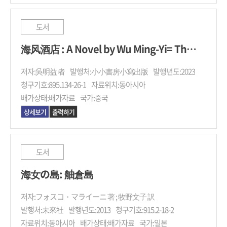
도서
海风酒店 : A Novel by Wu Ming-Yi= The Sea Breeze Club
저자:
吳明益 者
발행처:
小小書房小寫出版
발행년도:
2023
청구기호:
895.134-26-1
자료위치:
동아시아
배가상태:
배가자료
국가:
중국
상세보기
출력하기
도서
海女の島: 舳倉島
저자:
フォスコ・マライーニ 著 ; 牧野文子 訳
발행처:
未來社
발행년도:
2013
청구기호:
915.2-18-2
자료위치:
동아시아
배가상태:
배가자료
국가:
일본