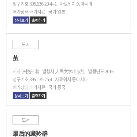
청구기호:
895.636-20-4--1
자료위치:
동아시아
배가상태:
배가자료
국가:
일본
상세보기
출력하기
도서
茧
저자:
张悦然 着
발행처:
人民文学出版社
발행년도:
2016
청구기호:
895.135-25-4
자료위치:
동아시아
배가상태:
배가자료
국가:
중국
상세보기
출력하기
도서
最后的藏羚群