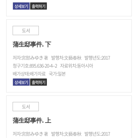
상세보기
출력하기
도서
蒲生邸事件. 下
저자:
宮部みゆき 著
발행처:
文藝春秋
발행년도:
2017
청구기호:
895.636-20-4--2
자료위치:
동아시아
배가상태:
배가자료
국가:
일본
상세보기
출력하기
도서
蒲生邸事件. 上
저자:
宮部みゆき 著
발행처:
文藝春秋
발행년도:
2017