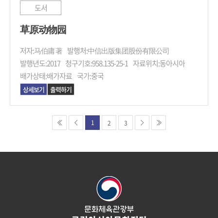
도서
草原动物园
저자:
马伯庸 著
발행처:
中信出版集团股份有限公司
발행년도:
2017
청구기호:
958.135-25-1
자료위치:
동아시아
배가상태:
배가자료
국가:
중국
상세보기
출력하기
1
2
3