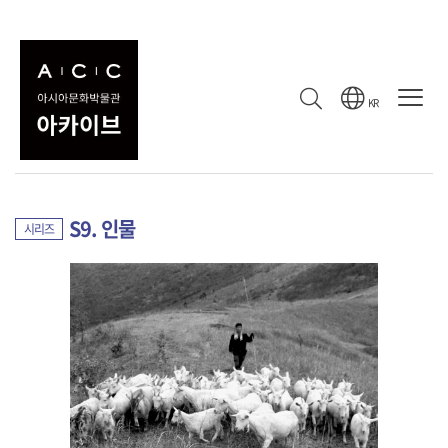
컬렉션
수집 기록
컬렉션
KR
강봉규의 사진
컬렉션
S9. 인물
시리즈