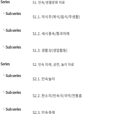
└
Series
S1. 민속/생활문화 자료
└
Sub series
S1.1. 의식주(복식/음식/주생활)
└
Sub series
S1.2. 세시풍속/통과의례
└
Sub series
S1.3. 생활상(생업활동)
└
Series
S2. 민속 의례, 공연, 놀이 자료
└
Sub series
S2.1. 민속놀이
└
Sub series
S2.2. 판소리/민속극/국악/전통춤
└
Sub series
S2.3. 민속축제