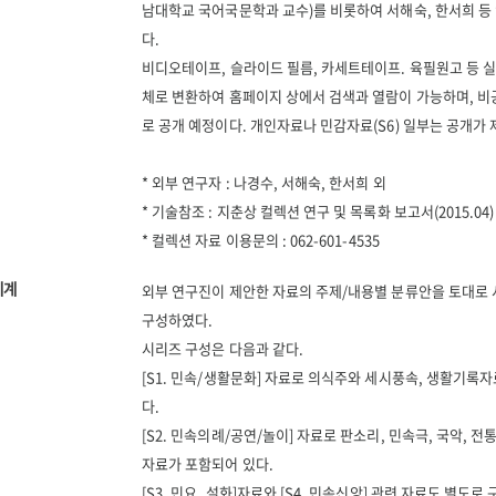
남대학교 국어국문학과 교수)를 비롯하여 서해숙, 한서희 등
다.
비디오테이프, 슬라이드 필름, 카세트테이프. 육필원고 등 실
체로 변환하여 홈페이지 상에서 검색과 열람이 가능하며, 비
로 공개 예정이다. 개인자료나 민감자료(S6) 일부는 공개가 제
* 외부 연구자 : 나경수, 서해숙, 한서희 외
* 기술참조 : 지춘상 컬렉션 연구 및 목록화 보고서(2015.04)
* 컬렉션 자료 이용문의 : 062-601-4535
체계
외부 연구진이 제안한 자료의 주제/내용별 분류안을 토대로
구성하였다.
시리즈 구성은 다음과 같다.
[S1. 민속/생활문화] 자료로 의식주와 세시풍속, 생활기록
다.
[S2. 민속의례/공연/놀이] 자료로 판소리, 민속극, 국악, 전
자료가 포함되어 있다.
[S3. 민요, 설화]자료와 [S4. 민속신앙] 관련 자료도 별도로