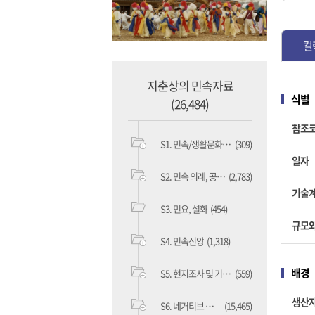
컬
지춘상의 민속자료
식별
(26,484)
참조
S1. 민속/생활문화 자료
(309)
일자
S2. 민속 의례, 공연, 놀이 자료
(2,783)
기술
S3. 민요, 설화
(454)
규모와
S4. 민속신앙
(1,318)
배경
S5. 현지조사 및 기타 수집자료
(559)
생산
S6. 네거티브 필름 자료
(15,465)