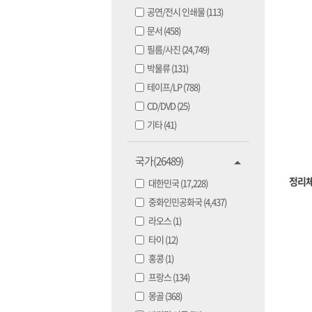
공연/전시 인쇄물 (113)
문서 (458)
필름/사진 (24,749)
박물류 (131)
테이프/LP (788)
CD/DVD (25)
기타 (41)
국가(26489)
정리
대한민국
(17,228)
중화인민공화국
(4,437)
라오스
(1)
타이
(12)
홍콩
(1)
프랑스
(134)
몽골
(368)