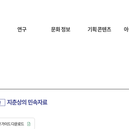
연구
문화 정보
기획 콘텐츠
아
지춘상의 민속자료
션
 가이드 다운로드