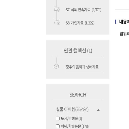
S7. 국외 민속자료
(4,374)
내용과
S8. 개인자료
(1,222)
범위와
연관 컬렉션
(1)
정추의 음악과 생애자료
SEARCH
실물 아이템(26,484)
도서/간행물 (1)
학위/학술논문 (178)