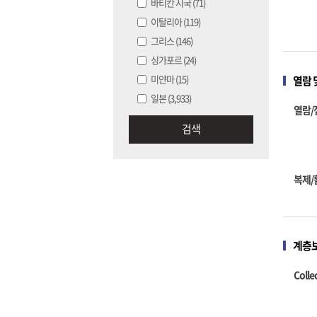
바티칸 시국
(71)
이탈리아
(119)
그리스
(146)
싱가포르
(24)
미얀마
(15)
열람 
일본
(3,933)
열람/
검색
복제/
계층
Colle