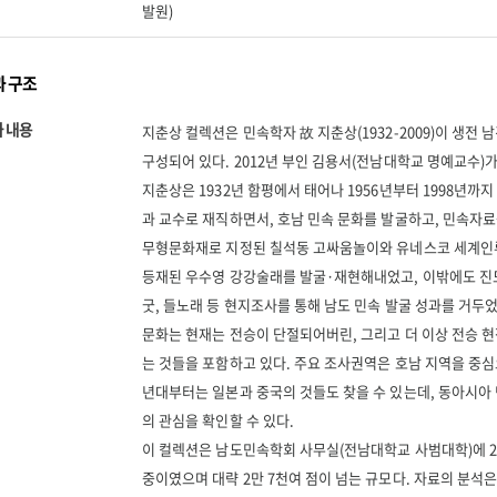
발원)
 구조
 내용
지춘상 컬렉션은 민속학자 故 지춘상(1932-2009)이 생전
구성되어 있다. 2012년 부인 김용서(전남대학교 명예교수)
지춘상은 1932년 함평에서 태어나 1956년부터 1998년까
과 교수로 재직하면서, 호남 민속 문화를 발굴하고, 민속자료
무형문화재로 지정된 칠석동 고싸움놀이와 유네스코 세계
등재된 우수영 강강술래를 발굴·재현해내었고, 이밖에도 진
굿, 들노래 등 현지조사를 통해 남도 민속 발굴 성과를 거두었
문화는 현재는 전승이 단절되어버린, 그리고 더 이상 전승 현
는 것들을 포함하고 있다. 주요 조사권역은 호남 지역을 중심으
년대부터는 일본과 중국의 것들도 찾을 수 있는데, 동아시아
의 관심을 확인할 수 있다.
이 컬렉션은 남도민속학회 사무실(전남대학교 사범대학)에 2
중이였으며 대략 2만 7천여 점이 넘는 규모다. 자료의 분석은