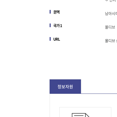
권역
남아시
국가 1
몰디브
URL
몰디브 
정보자원